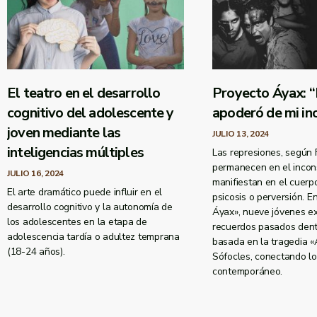
El teatro en el desarrollo
Proyecto Áyax: “
cognitivo del adolescente y
apoderó de mi in
joven mediante las
JULIO 13, 2024
inteligencias múltiples
Las represiones, según 
permanecen en el incon
JULIO 16, 2024
manifiestan en el cuerp
El arte dramático puede influir en el
psicosis o perversión. E
desarrollo cognitivo y la autonomía de
Áyax», nueve jóvenes e
los adolescentes en la etapa de
recuerdos pasados dent
adolescencia tardía o adultez temprana
basada en la tragedia 
(18-24 años).
Sófocles, conectando lo 
contemporáneo.