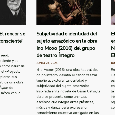
El rencor se
Subjetividad e identidad del
El
consciente”
sujeto amazónico en la obra
e
Ino Moxo (2016) del grupo
N
de teatro Íntegro
E
Freud,
sciente y se
JUNIO 24, 2024
JU
o como neurosis,
«Ino Moxo» (2016), una obra teatral del
En
n el «Proyecto
grupo Íntegro, desafía el canon teatral
Da
xploran sus
limeño al explorar la identidad y
ps
ro de una obra
subjetividad del sujeto amazónico.
es
«Áyax» de
Inspirada en la novela de César Calvo, la
la
mítico con lo
obra se presenta como un ritual
in
escénico que integra artes plásticas,
re
música y danza para expresar un
co
conocimiento colectivo arraigado en las