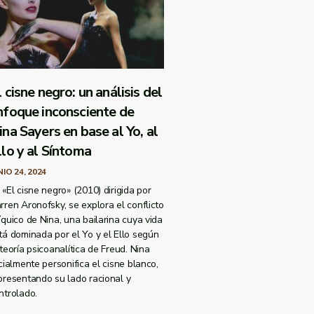
 cisne negro: un análisis del
nfoque inconsciente de
ina Sayers en base al Yo, al
llo y al Síntoma
NIO 24, 2024
 «El cisne negro» (2010) dirigida por
rren Aronofsky, se explora el conflicto
íquico de Nina, una bailarina cuya vida
tá dominada por el Yo y el Ello según
 teoría psicoanalítica de Freud. Nina
icialmente personifica el cisne blanco,
presentando su lado racional y
ntrolado.