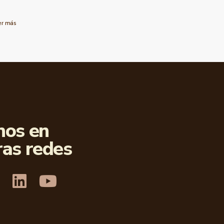
er más
nos en
ras redes