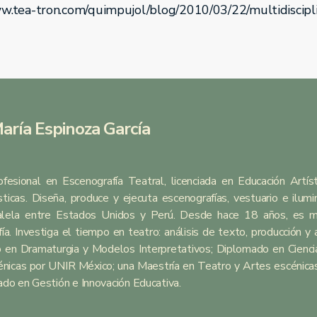
www.tea-tron.com/quimpujol/blog/2010/03/22/multidiscipl
aría Espinoza García
ofesional en Escenografía Teatral, licenciada en Educación Artí
ticas. Diseña, produce y ejecuta escenografías, vestuario e ilumi
alela entre Estados Unidos y Perú. Desde hace 18 años, es m
ía. Investiga el tiempo en teatro: análisis de texto, producción y
 en Dramaturgia y Modelos Interpretativos; Diplomado en Cienci
nicas por UNIR México; una Maestría en Teatro y Artes escénica
do en Gestión e Innovación Educativa.