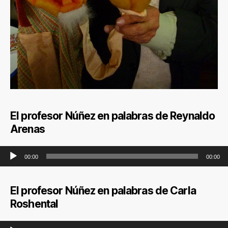
El profesor Núñez en palabras de Reynaldo
Arenas
Reproductor de audio
00:00
00:00
El profesor Núñez en palabras de Carla
Roshental
Reproductor de audio