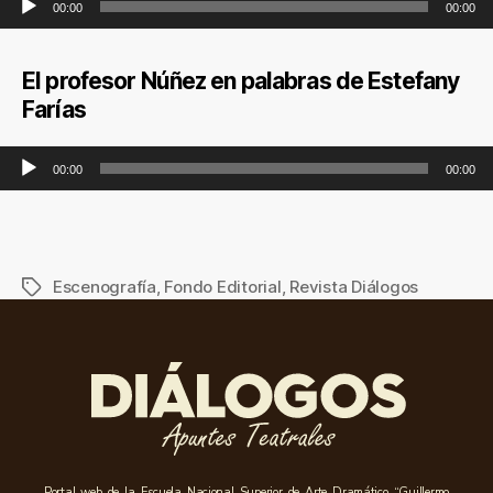
00:00
00:00
El profesor Núñez en palabras de Estefany
Farías
Reproductor de audio
00:00
00:00
Escenografía
,
Fondo Editorial
,
Revista Diálogos
Portal web de la Escuela Nacional Superior de Arte Dramático “Guillermo