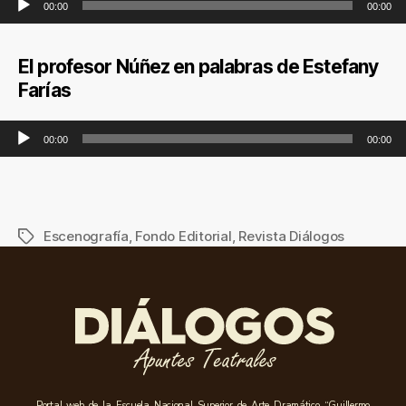
00:00
00:00
El profesor Núñez en palabras de Estefany
Farías
Reproductor de audio
00:00
00:00
Escenografía
,
Fondo Editorial
,
Revista Diálogos
Portal web de la Escuela Nacional Superior de Arte Dramático “Guillermo