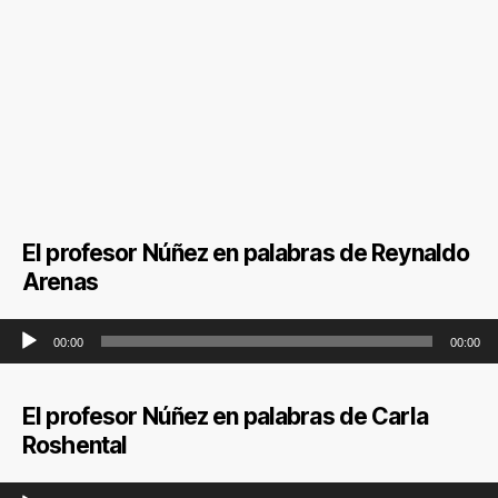
El profesor Núñez en palabras de Reynaldo
Arenas
Reproductor de audio
00:00
00:00
El profesor Núñez en palabras de Carla
Roshental
Reproductor de audio